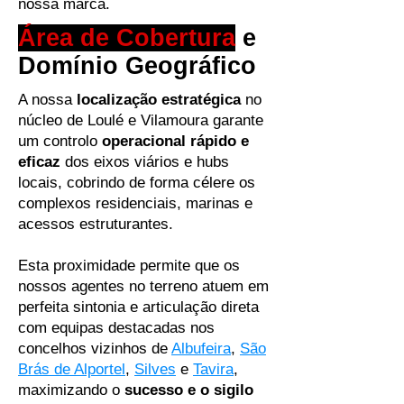
nossa marca.
Área de Cobertura
e
Domínio Geográfico
A nossa
localização estratégica
no
núcleo de Loulé e Vilamoura garante
um controlo
operacional rápido e
eficaz
dos eixos viários e hubs
locais, cobrindo de forma célere os
complexos residenciais, marinas e
acessos estruturantes.
Esta proximidade permite que os
nossos agentes no terreno atuem em
perfeita sintonia e articulação direta
com equipas destacadas nos
concelhos vizinhos de
Albufeira
,
São
Brás de Alportel
,
Silves
e
Tavira
,
maximizando o
sucesso e o sigilo