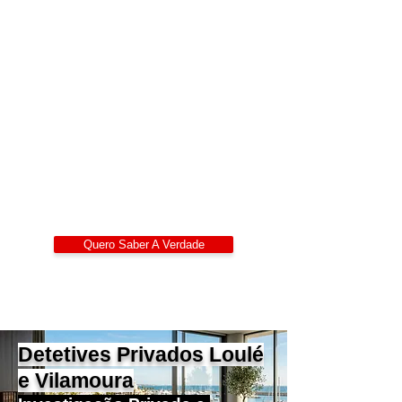
Detetives Privados
Portugal
Alexandre Ribeiro – Detetive Privado
Certificado
LIDEPPE | WAD | IKD | APDPE
Sigilo 24/7
Quero Saber A Verdade
Detetives Privados
Loulé
e Vilamoura