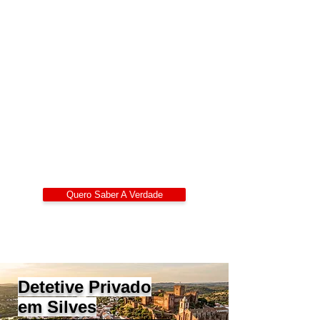
Detetives Privados
Portugal
Alexandre Ribeiro – Detetive Privado
Certificado
LIDEPPE | WAD | IKD | APDPE
Sigilo 24/7
Quero Saber A Verdade
Detetive Privado
em Silves