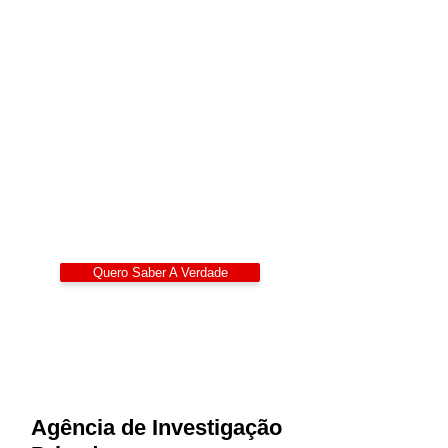
Detetives Privados
Portugal
Alexandre Ribeiro – Detetive Privado
Certificado
LIDEPPE | WAD | IKD | APDPE
Sigilo 24/7
Quero Saber A Verdade
Agência de Investigação