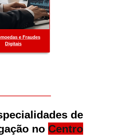
omoedas e Fraudes
Digitais
specialidades de
igação no
Centro