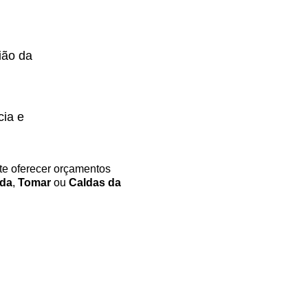
ião da
cia e
ite oferecer orçamentos
da
,
Tomar
ou
Caldas da