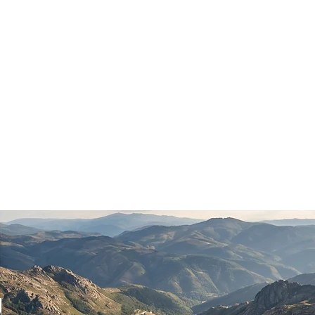
Services
Lisboa
Porto
Algarve
Agências
Contacto
Blog
o