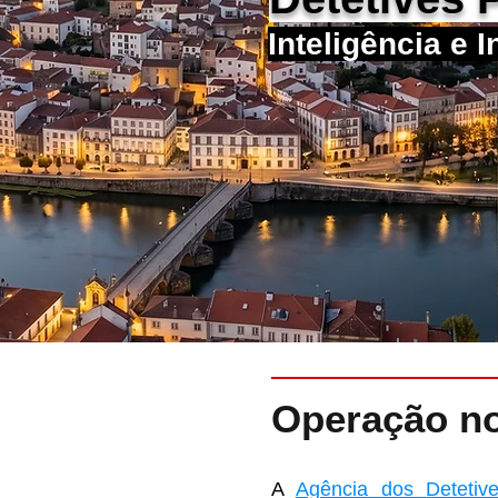
Inteligência e 
Operação n
A
Agência dos
Detetiv