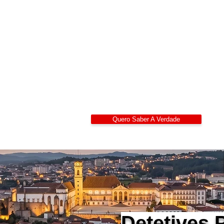
Detetives
Alexandre Ribeiro – De
LIDEPPE | WAD | IK
Sigilo 24/7
Quero Saber A Verdade
Detetives 