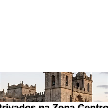
 Privados Portugal
tetive Privado Certificado
D | APDPE
Inicio
Alexandre Ribeiro
Privados na Zona Centr