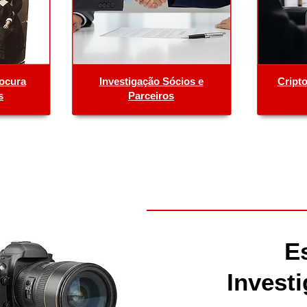
rocura
Investigação Sócios e
Cript
s
Parceiros
E
Invest