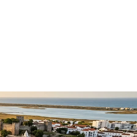
Services
Lisboa
Porto
Algarve
Agências
Contacto
Blog