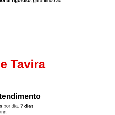
ional rigoroso
, garantindo ao
e Tavira
Atendimento
s
7 dias
por dia,
ana