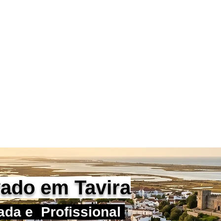
 Privados Portugal
tetive Privado Certificado
D | APDPE
Inicio
Alexandre Ribeiro
vado em Tavira
ada e Profissional