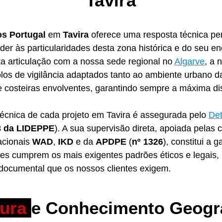
Tavira
os Portugal
em
Tavira
oferece uma resposta técnica pe
der às particularidades desta zona histórica e do seu e
a articulação com a nossa sede regional no
Algarve
, a 
colos de vigilância adaptados tanto ao ambiente urbano 
 e costeiras envolventes, garantindo sempre a máxima di
técnica de cada projeto em Tavira é assegurada pelo
Det
3 da LIDEPPE
). A sua supervisão direta, apoiada pelas 
acionais
WAD
,
IKD
e da
APDPE
(
nº 1326
), constitui a g
ões cumprem os mais exigentes padrões éticos e legais,
 documental que os nossos clientes exigem.
tura
e Conhecimento Geogr