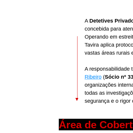
A
Detetives Privad
concebida para aten
Operando em estreit
Tavira aplica proto
vastas áreas rurais
A responsabilidade 
Ribeiro
(
Sócio nº 3
organizações intern
todas as investigaç
segurança e o rigor
Área de Cober