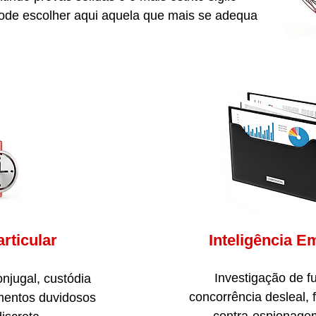
 Pode escolher aqui aquela que mais se adequa
rticular
Inteligência E
Investigação de f
onjugal, custódia
concorrência desleal, f
entos duvidosos