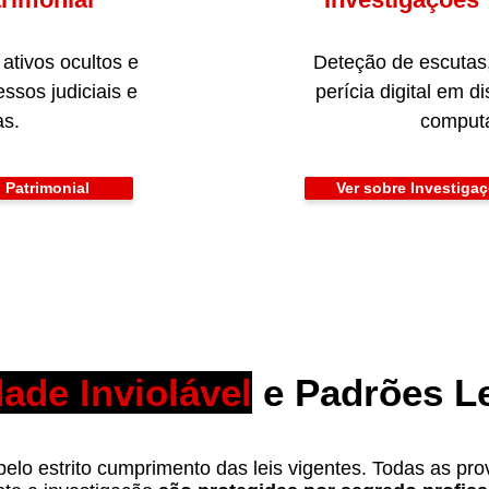
ativos ocultos e
Deteção de escutas
ssos judiciais e
perícia digital em d
s.
comput
 Patrimonial
Ver sobre Investiga
ade Inviolável
e Padrões L
lo estrito cumprimento das leis vigentes. Todas as prov