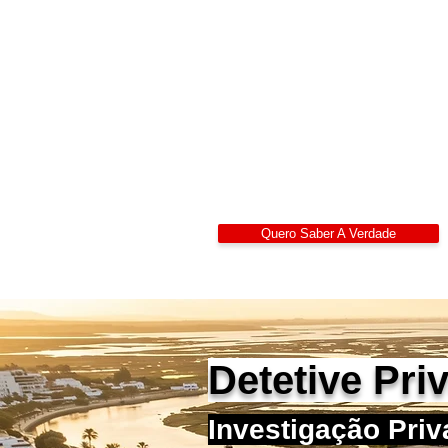
Detetives
Alexandre Ribeiro – De
LIDEPPE | WAD | IK
Sigilo 24/7
Quero Saber A Verdade
Detetive Pri
Investigação Priv