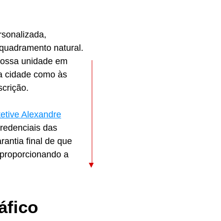
rsonalizada,
nquadramento natural.
nossa unidade em
da cidade como às
scrição.
etive Alexandre
credenciais das
arantia final de que
 proporcionando a
áfico