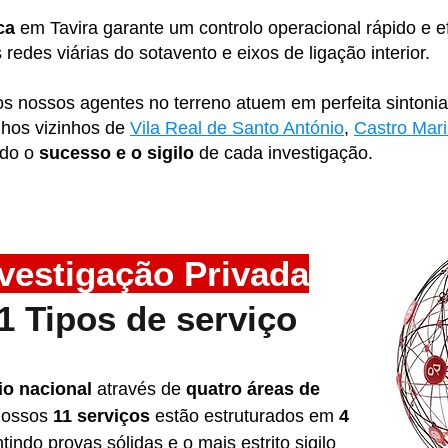
ica
em Tavira garante um controlo operacional rápido e ef
 redes viárias do sotavento e eixos de ligação interior.
s nossos agentes no terreno atuem em perfeita sintonia 
lhos vizinhos de
Vila Real de Santo António
,
Castro Mar
ndo o
sucesso e o sigilo
de cada investigação.
vestigação Privada
 Tipos de serviço
rio nacional
através de
quatro áreas de
nossos
11 serviços
estão estruturados em
4
indo provas sólidas e o mais estrito sigilo