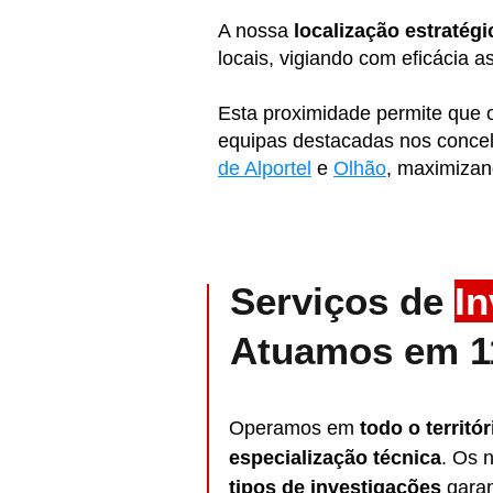
A nossa
localização estratég
locais, vigiando com eficácia as
Esta proximidade permite que o
equipas destacadas nos conce
de Alportel
e
Olhão
, maximiza
Serviços de
In
Atuamos em 11
Operamos em
todo o territó
especialização técnica
. Os 
tipos de investigações
garant