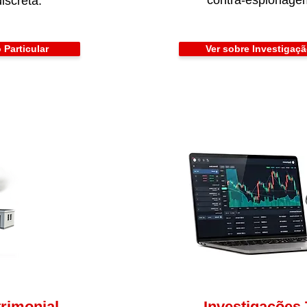
contra-espionagem
iscreta.
 Particular
Ver sobre Investigaç
trimonial
Investigações