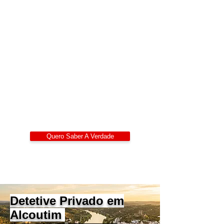
Detetives Privados
Portugal
Alexandre Ribeiro – Detetive Privado
Certificado
LIDEPPE | WAD | IKD | APDPE
Sigilo 24/7
Quero Saber A Verdade
Detetive Privado em
Alcoutim