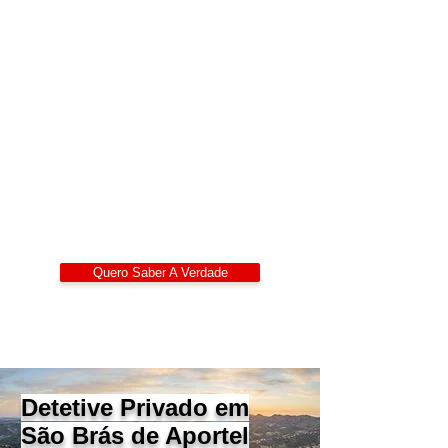
Detetives Privados
Portugal
Alexandre Ribeiro – Detetive Privado
Certificado
LIDEPPE | WAD | IKD | APDPE
Sigilo 24/7
Quero Saber A Verdade
Detetive Privado em
São Brás de Aportel