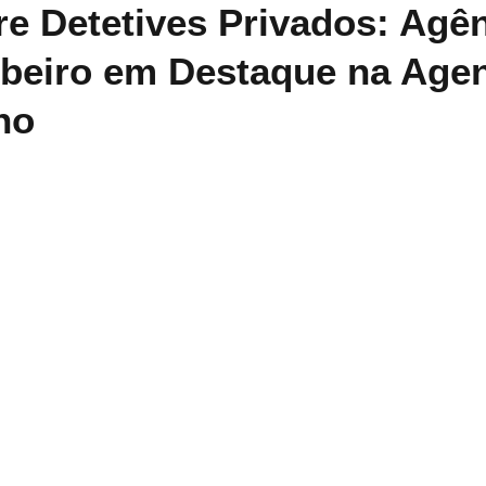
re Detetives Privados: Agê
ibeiro em Destaque na Age
ho