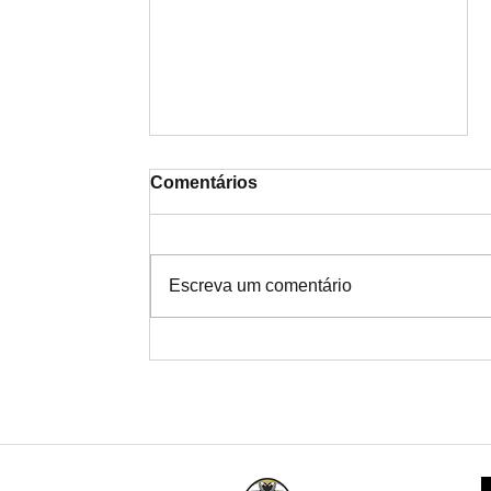
Comentários
Escreva um comentário
Notícias de Investigação de
Infidelidade no Alto Minho:
Rigor Técnico para uma
Resposta Definitiva