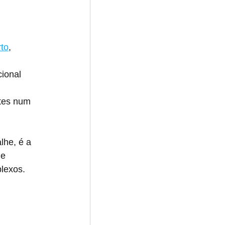
to
, 
cional 
tes num 
lhe, é a 
e 
lexos.