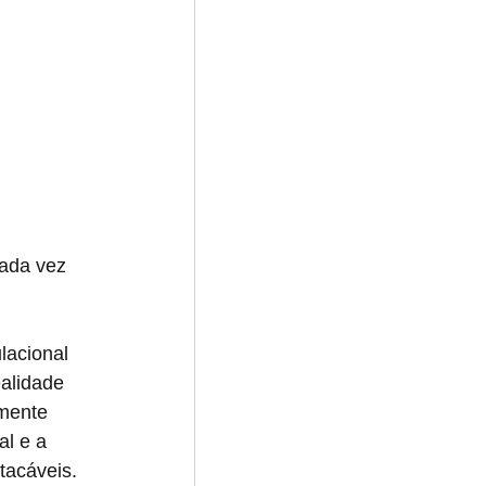
ada vez 
lacional 
ealidade 
amente 
l e a 
tacáveis.