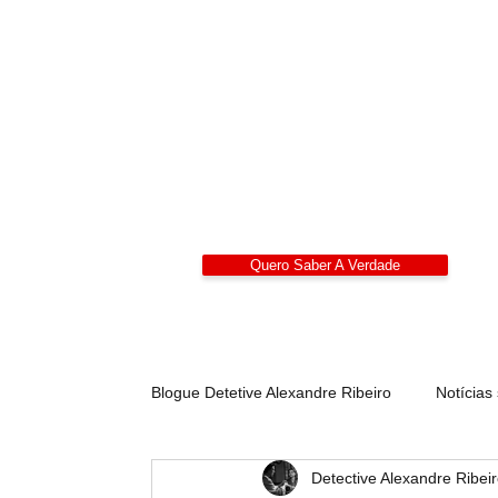
Detetives
Alexandre Ribeiro – De
LIDEPPE | WAD | IK
Sigilo 24/7
Quero Saber A Verdade
Blogue Detetive Alexandre Ribeiro
Notícias
Detective Alexandre Ribei