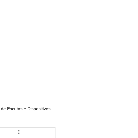
Services
Lisboa
Porto
Algarve
Agências
Contacto
Blog
de Escutas e Dispositivos