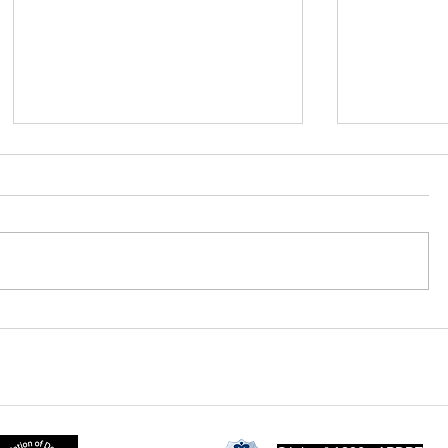
Notícias de Investigação
A Verdade
Privada no Algarve: Como
Comporta
o rigor técnico garante a
A Nossa P
obtenção da verdade
o Artigo 