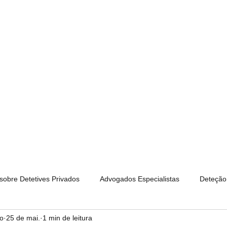
 Privados Portugal
tetive Privado Certificado
D | APDPE
Inicio
Alexandre Ribeiro
 sobre Detetives Privados
Advogados Especialistas
Deteção 
ro
25 de mai.
1 min de leitura