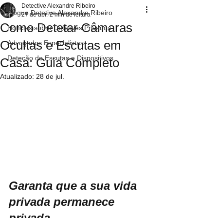
Detective Alexandre Ribeiro
Blogue Detetive Alexandre Ribeiro
27 de abr.
2 min de leitura
Como Detetar Câmaras
Notícias sobre Detetives Privados
Ocultas e Escutas em
Advogados Especialistas
Deteção de Escutas e Dispositivos
Casa: Guia Completo
Atualizado:
28 de jul.
Garanta que a sua vida 
privada permanece 
privada.
(escutas em 