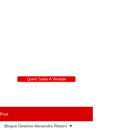
Detetives Privados
Portugal
Alexandre Ribeiro – Detetive Privado
Certificado
LIDEPPE | WAD | IKD | APDPE
Sigilo 24/7
Quero Saber A Verdade
Post
Blogue Detetive Alexandre Ribeiro