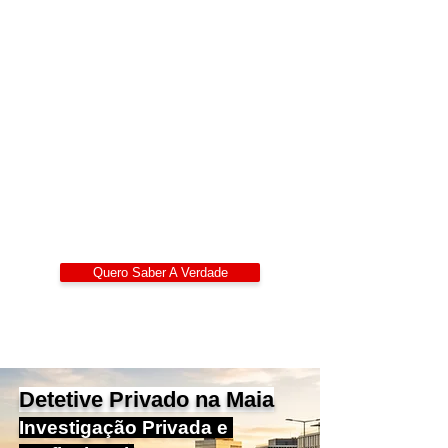
Detetives Privados
Portugal
Alexandre Ribeiro – Detetive Privado
Certificado
LIDEPPE | WAD | IKD | APDPE
Sigilo 24/7
Quero Saber A Verdade
Detetive Privado na Maia
Investigação Privada e