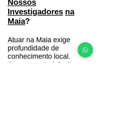
Nossos
Investigadores
na
Maia
?
Atuar na Maia exige
profundidade de
conhecimento local.
A nossa metodologia
garante:
Sigilo Absoluto
:
Toda a informação
partilhada connosco está protegida
por um
dever estrito de
confidencialidade
.
Provas Válidas
: Entregamos um
dossiê de provas robusto (
relatórios
detalhados com suporte digital
)
utilizável para decisões particulares