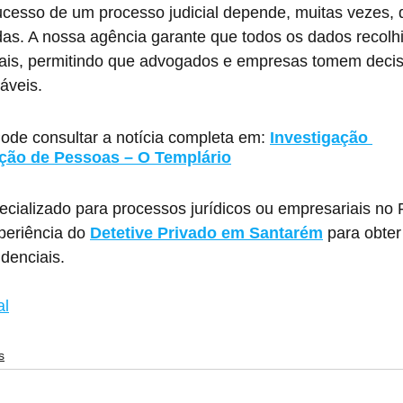
sucesso de um processo judicial depende, muitas vezes, 
das. A nossa agência garante que todos os dados recolh
gais, permitindo que advogados e empresas tomem deci
áveis.
Pode consultar a notícia completa em: 
Investigação 
ação de Pessoas – O Templário
cializado para processos jurídicos ou empresariais no R
periência do 
Detetive Privado em Santarém
para obter
idenciais.
al
s