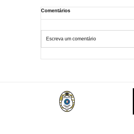
Comentários
Escreva um comentário
Notícias de Investigação de
Infidelidade no Alto Minho:
Rigor Técnico para uma
Resposta Definitiva
Sócio Nº33 da
LIDEPPE - Garantia de
Ética Internacional