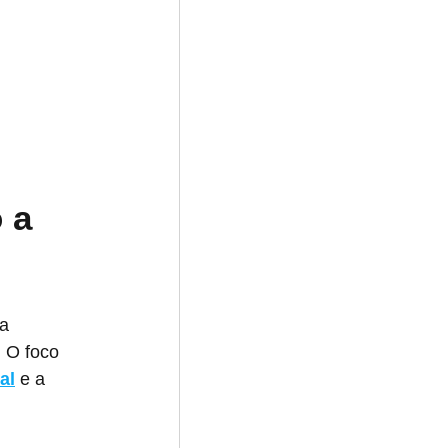
 a 
a 
. O foco 
al
 e a 