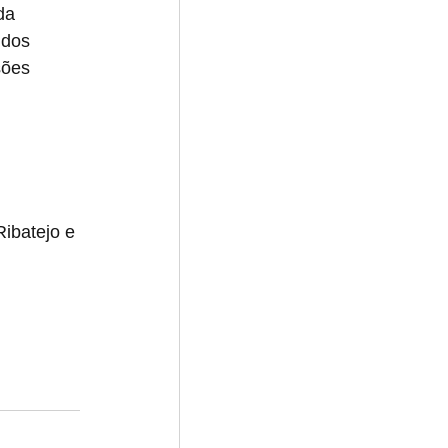
da 
idos 
sões 
ibatejo e 
 