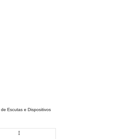
Services
Lisboa
Porto
Algarve
Agências
Contacto
Blog
de Escutas e Dispositivos