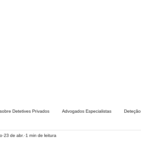
 Privados Portugal
tetive Privado Certificado
D | APDPE
Inicio
Alexandre Ribeiro
 sobre Detetives Privados
Advogados Especialistas
Deteção 
ro
23 de abr.
1 min de leitura