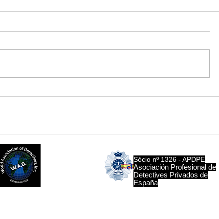
Notícias de Investigação
A Verdade
Privada no Algarve: Como
Comporta
o rigor técnico garante a
A Nossa P
obtenção da verdade
o Artigo 
Sócio Nº 1687
Sócio nº 1326 - APDPE​
Associação
Asociación Profesional de
Mundial de
Detectives Privados de
Detetives
España