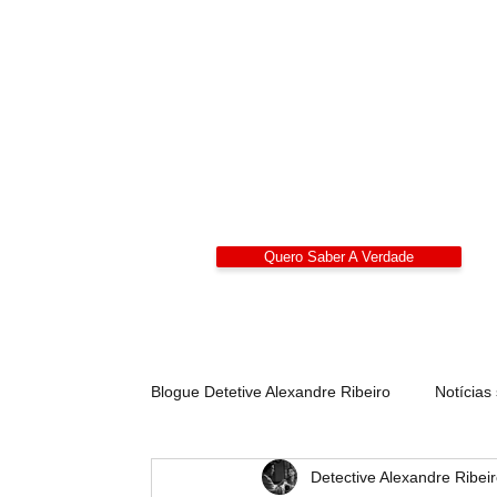
Detetives
Alexandre Ribeiro – De
LIDEPPE | WAD | IK
Sigilo 24/7
Quero Saber A Verdade
Blogue Detetive Alexandre Ribeiro
Notícias
Detective Alexandre Ribei