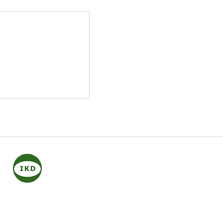
 sobre o
mento Conjugal:
erspectiva sobre
do Viva Porto
IKD (Internationale
Kommission der
Detektiv-Verbände)