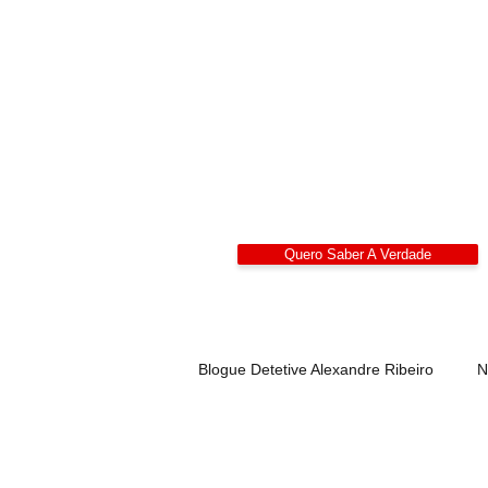
Detetives
Alexandre Ribeiro – De
LIDEPPE | WAD | IK
Sigilo 24/7
Quero Saber A Verdade
Blogue Detetive Alexandre Ribeiro
N