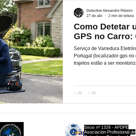
Portugal, oferecemos um pro
Detective Alexandre Ribeiro
27 de abr.
2 min de leitura
Como Detetar 
GPS no Carro:
Serviço de Varredura Eletrón
Portugal (localizador gps no
trajetos estão a ser monitor
coincidência estranha na pr
destinos, o seu carro pode t
muitas vezes associado a si
infidelidade ou de conflitos s
dispositivos magnéticos do 
fósforos podem ser escondi
Sócio nº 1326 - APDPE​
Sócio Nº 1687
Asociación Profesional de
Associação