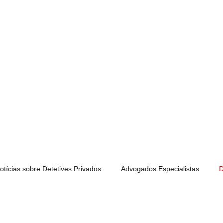
 Privados Portugal
tetive Privado Certificado
D | APDPE
Inicio
Alexandre Ribeiro
otícias sobre Detetives Privados
Advogados Especialistas
D