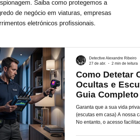
e espionagem. Saiba como protegemos a
gredo de negócio em viaturas, empresas
rimentos eletrónicos profissionais.
Detective Alexandre Ribeiro
27 de abr.
2 min de leitura
Como Detetar 
Ocultas e Escu
Guia Completo
Garanta que a sua vida priv
(escutas em casa) A nossa ca
No entanto, o acesso facilita
espionagem minúsculos torn
privacidade cada vez mais 