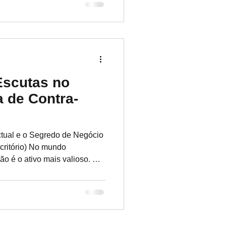
te de proprietários de
os ou por vigilância não
ntir-se observado no seu
 Privados Portugal,
Escutas no
a de Contra-
ctual e o Segredo de Negócio
critório) No mundo
ão é o ativo mais valioso. A
 um mito; é uma realidade
oderna. Dispositivos de escuta
gitais podem ser ocultados
ensões elétricas, vasos de
. Na Detetives Privados