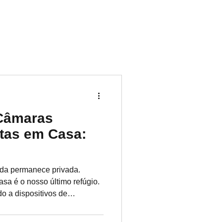
Câmaras
tas em Casa:
ada permanece privada.
sa é o nosso último refúgio.
do a dispositivos de
ou as invasões de
comuns. Seja num processo