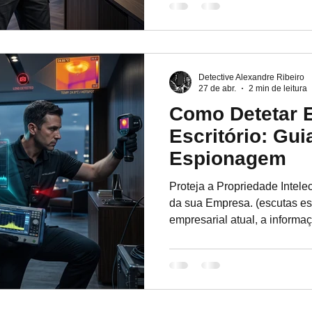
de divórcio litigioso, por par
alojamentos mal-intencionad
autorizada, ninguém deve se
próprio espaço. Na Detetives
realizamos varrimentos
Detective Alexandre Ribeiro
27 de abr.
2 min de leitura
Como Detetar 
Escritório: Gui
Espionagem
Proteja a Propriedade Intele
da sua Empresa. (escutas es
empresarial atual, a informaç
espionagem industrial não é
facilitada pela tecnologia m
Wi-Fi, GSM ou gravadores di
em objetos comuns, como ext
plantas ou detetores de fumo