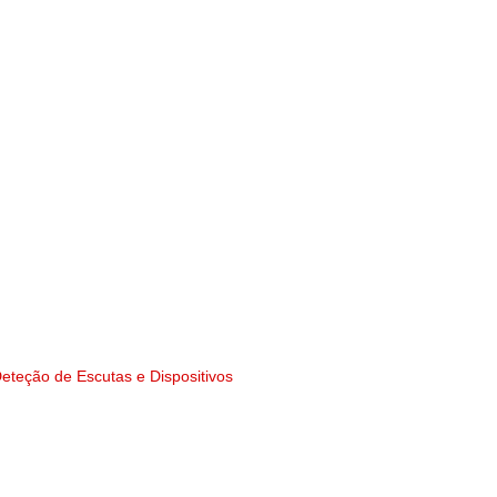
Services
Lisboa
Porto
Algarve
Agências
Contacto
Blog
eteção de Escutas e Dispositivos